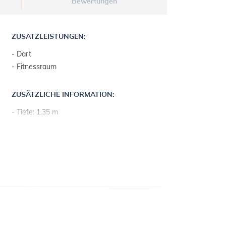
Bewertungen
ZUSATZLEISTUNGEN:
- Dart
- Fitnessraum
ZUSÄTZLICHE INFORMATION:
- Tiefe: 1.35 m
- Maße: 4 x 9.5 m
- privater Swimmingpool
- geheizter Swimmingpool
- Swimmingpool mit Hydromassage
- Außendusche
- Tischtennis
- kostenfreie Sonnenschirme und
Liegestühle
- Parkplatz: 5