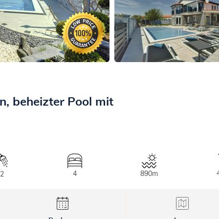
en, beheizter Pool mit
4
890m
2