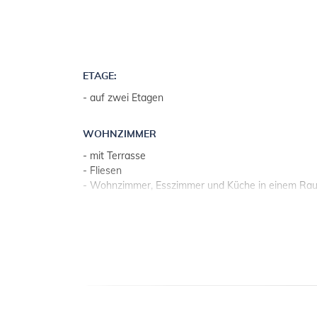
ETAGE:
- auf zwei Etagen
WOHNZIMMER
- mit Terrasse
- Fliesen
- Wohnzimmer, Esszimmer und Küche in einem Ra
- 2 zusätzliche Schlafplätze auf der Schlafcouch
KÜCHE
- Tisch und Stühle für alle Personen
- Besteck, Geschirr u. Ä. vorhanden
- Küchentücher
- elektrisches Kochfeld