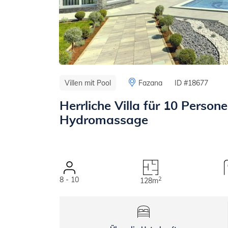
Villen mit Pool
Fazana
ID #18677
Herrliche Villa für 10 Person
Hydromassage
8 - 10
2
128m