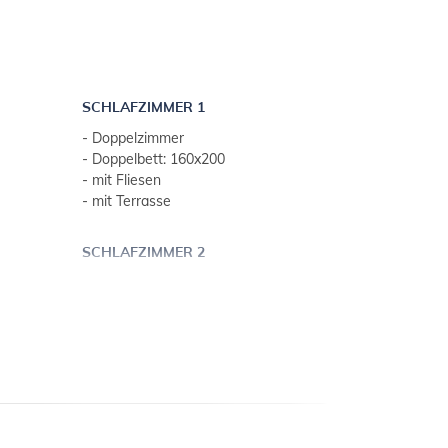
- Rasen
- Sonnenterrasse
- kostenfreies Kinderbett auf Anfrage
- Internetzugang
SCHLAFZIMMER 1
- Doppelzimmer
- Doppelbett: 160x200
- mit Fliesen
- mit Terrasse
SCHLAFZIMMER 2
- Doppelzimmer
- Doppelbett: 160x200
- mit Fliesen
e)
- mit Terrasse
SCHLAFZIMMER 3
- Doppelzimmer