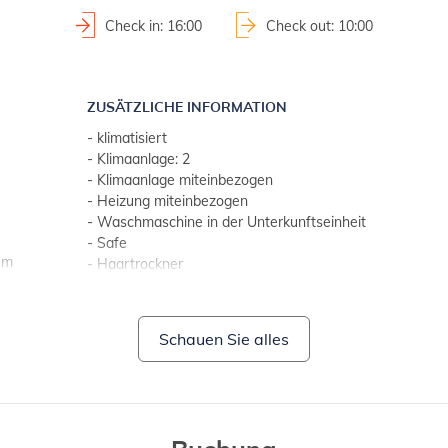
Check in: 16:00
Check out: 10:00
ZUSÄTZLICHE INFORMATION
- klimatisiert
- Klimaanlage: 2
- Klimaanlage miteinbezogen
- Heizung miteinbezogen
- Waschmaschine in der Unterkunftseinheit
- Safe
um
- Haartrockner
- TV mit Flachbildschirm
- wöchentlicher Wechsel der Bettwäsche
- Handtücher (1 großes, 1 kleines/pro Person, pro Woch
Schauen Sie alles
- SAT-TV
- kostenfreie Nutzung von Wi-Fi
- Kamin
- Haustiere nicht erlaubt