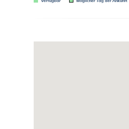
Verfügbar
Möglicher Tag der Ankunft
WELTRAUM
- privater Garten