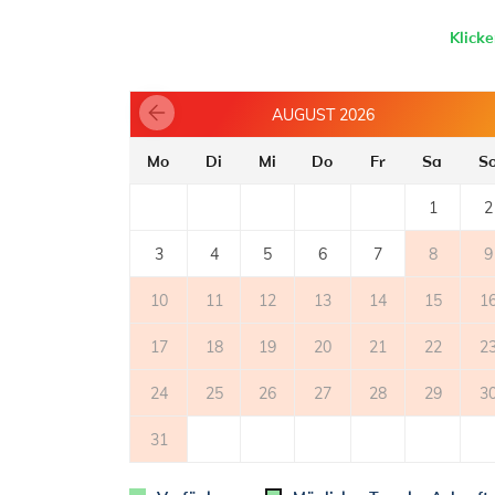
- Anzahl von Kochplatten: 4
- Backofen
Klick
- Toaster
- Geschirrspülmaschine
- Bügeleisen
AUGUST 2026
- Elektrokocher
- Kühlschrank mit Tiefkühler: 160 l
Mo
Di
Mi
Do
Fr
Sa
S
- Mikrowellenherd
- Kaffeemaschine
1
2
BALKON
3
4
5
6
7
8
9
- privater Balkon
- Tisch und Stühle auf dem Balkon
10
11
12
13
14
15
1
2
- Balkonfläche: 6m
17
18
19
20
21
22
2
TERRASSE
24
25
26
27
28
29
3
- private Terrasse
2
- überdeckte Terrasse: 24m
31
- Tisch und Stühle auf der Terrasse