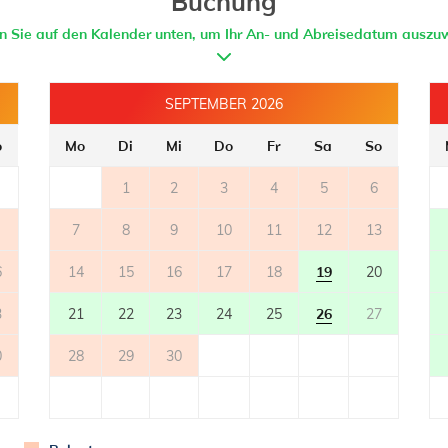
Buchung
BADEZIMMER 1
en Sie auf den Kalender unten, um Ihr An- und Abreisedatum auszu
- badezimmer mit toilette
- mit dusche
SEPTEMBER 2026
BADEZIMMER 2
o
Mo
Di
Mi
Do
Fr
Sa
So
- badezimmer mit toilette
- mit dusche
1
2
3
4
5
6
7
8
9
10
11
12
13
6
14
15
16
17
18
19
20
3
21
22
23
24
25
26
27
0
28
29
30