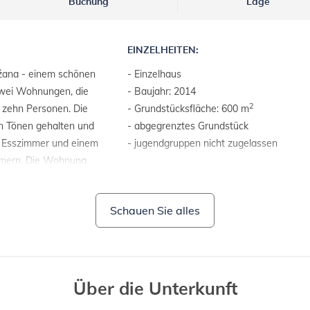
Buchung
Lage
EINZELHEITEN:
ažana - einem schönen
- Einzelhaus
 zwei Wohnungen, die
- Baujahr: 2014
2
 zehn Personen. Die
- Grundstücksfläche: 600 m
n Tönen gehalten und
- abgegrenztes Grundstück
em Esszimmer und einem
- jugendgruppen nicht zugelassen
mern. Die Wohnung
atönen. Auch im ersten
GRUNDSTÜCKE UND
k auf die Außenseite
EINRICHTUNGEN:
Schauen Sie alles
ominiert. Entspannen
- Gartenmöbel
en schönen Stränden,
- Grill
n Urlaub bevorzugen,
m Garten zur
hgültig lassen, also
Über die Unterkunft
 schönen Istrien!