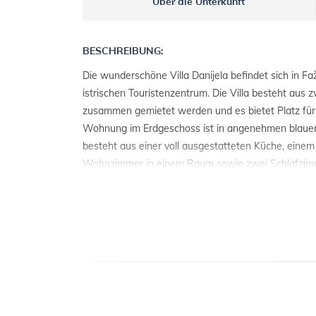
Über die Unterkunft
BESCHREIBUNG:
Die wunderschöne Villa Danijela befindet sich in F
istrischen Touristenzentrum. Die Villa besteht aus
zusammen gemietet werden und es bietet Platz für
Wohnung im Erdgeschoss ist in angenehmen blaue
besteht aus einer voll ausgestatteten Küche, ein
Wohnzimmer in einem Raum sowie zwei Schlafzim
im ersten Stock ist gleich ausgestattet, nur in Ros
Stock ist ein schöner Balkon, von dem Sie den Blic
genießen können, wo der Pool mit Hydromassage d
Sie auf der Sonnenterrasse und spazieren Sie zu d
die nur 900 m entfernt sind. Wenn Sie einen aktive
stehen Ihnen auch Fitnessgeräte und Tischtennis i
Verfügung. Diese Villa wird Sie bestimmt nicht gleic
zögern Sie nicht und buchen Sie Ihren Aufenthalt im