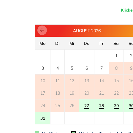
- Kühlschrank
- Kühlschrank mit Tiefkühler: 40 l
Klick
- Kaffeemaschine
TERRASSE
AUGUST 2026
- gemeinsame Terrasse
- Tisch und Stühle auf der Terrasse
Mo
Di
Mi
Do
Fr
Sa
S
1
2
WELTRAUM
- gemeinsamer Garten
3
4
5
6
7
8
9
- Parkplatz: 1
10
11
12
13
14
15
1
17
18
19
20
21
22
2
24
25
26
27
28
29
3
31