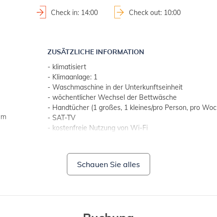
Check in: 14:00
Check out: 10:00
ZUSÄTZLICHE INFORMATION
- klimatisiert
- Klimaanlage: 1
- Waschmaschine in der Unterkunftseinheit
- wöchentlicher Wechsel der Bettwäsche
- Handtücher (1 großes, 1 kleines/pro Person, pro Woc
um
- SAT-TV
- kostenfreie Nutzung von Wi-Fi
- Haustiere nicht erlaubt
BADEZIMMER 1
Schauen Sie alles
- badezimmer mit toilette
- mit dusche
- bidet