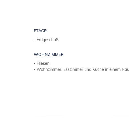
ETAGE:
- Erdgeschoß
WOHNZIMMER
- Fliesen
- Wohnzimmer, Esszimmer und Küche in einem Ra
KÜCHE
- Tisch und Stühle für alle Personen
- Besteck, Geschirr u. Ä. vorhanden
- Küchentücher
- Gas- und Elektroherd
- Anzahl von Kochplatten: 4
- Backofen