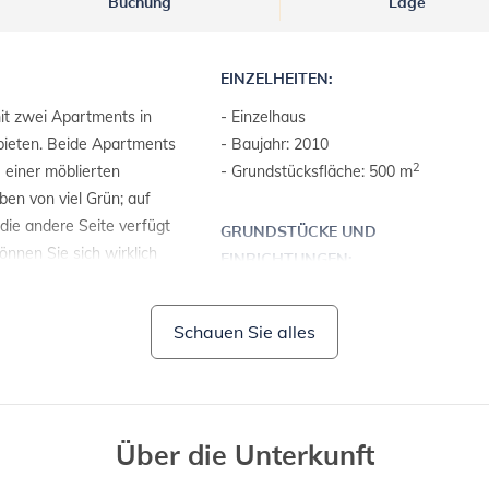
Buchung
Lage
EINZELHEITEN:
it zwei Apartments in
- Einzelhaus
 bieten. Beide Apartments
- Baujahr: 2010
2
 einer möblierten
- Grundstücksfläche: 500 m
ben von viel Grün; auf
 die andere Seite verfügt
GRUNDSTÜCKE UND
önnen Sie sich wirklich
EINRICHTUNGEN:
frischer Luft, in einer
- Gartenmöbel
.
- Grill
Schauen Sie alles
Über die Unterkunft