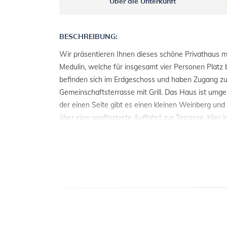
Über die Unterkunft
BESCHREIBUNG:
Wir präsentieren Ihnen dieses schöne Privathaus m
Medulin, welche für insgesamt vier Personen Platz
befinden sich im Erdgeschoss und haben Zugang zu
Gemeinschaftsterrasse mit Grill. Das Haus ist umge
der einen Seite gibt es einen kleinen Weinberg und
über eine gepflasterte Auffahrt zur Terrasse. Hier k
entspannen von der Hektik des Alltags, umgeben von 
wunderschönen Umgebung in der Nähe des Meeres